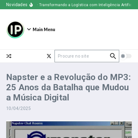
Ir para o conteúdo
Novidades
Uber Freight – Transformando a Logística com Inteligência Artificial
Main Menu
Procurar por:
Napster e a Revolução do MP3:
25 Anos da Batalha que Mudou
a Música Digital
10/04/2025