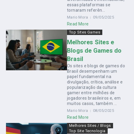
essas plataformas se
tornaram referên...
Mario Mora
09/05/2025
Read More
Top Sites Games
Melhores Sites e
Blogs de Games do
Brasil
Os sites e blogs de games do
Brasil desempenham um
papel fundamental na
divulgação, crítica, análise e
popularização da cultura
gamer entre milhões de
jogadores brasileiros e, em
muitos casos, também ...
Mario Mora
08/05/2025
Read More
Melhores Sites / Blogs
Top Site Tecnologia