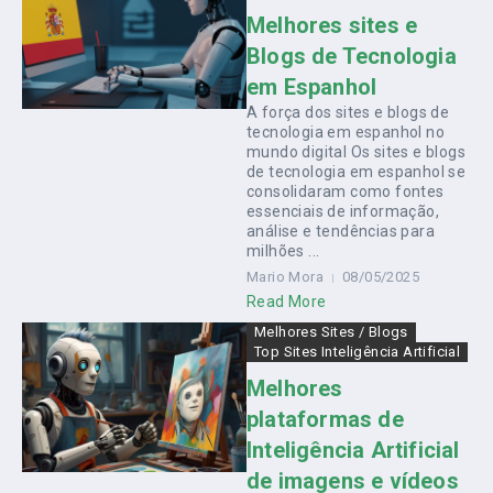
Melhores sites e
Blogs de Tecnologia
em Espanhol
A força dos sites e blogs de
tecnologia em espanhol no
mundo digital Os sites e blogs
de tecnologia em espanhol se
consolidaram como fontes
essenciais de informação,
análise e tendências para
milhões ...
Mario Mora
08/05/2025
Read More
Melhores Sites / Blogs
Top Sites Inteligência Artificial
Melhores
plataformas de
Inteligência Artificial
de imagens e vídeos