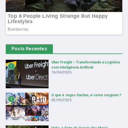
Posts Recentes
Uber Freight – Transformando a Logística
1
com Inteligência Artificial
16/04/2026
O que é Jogos Gachas, e como surgiram ?
2
02/06/2025