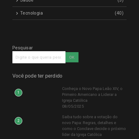
Saúde
(3)
Tecnologia
(40)
Pesquisar
OK
Você pode ter perdido
Conheça o Novo Papa Leão XIV, o
1
Primeiro Americano a Liderar a
Igreja Católica
08/05/2025
Saiba tudo sobre a votação do
2
novo Papa: Regras, detalhes e
como o Conclave decide o próximo
líder da Igreja Católica