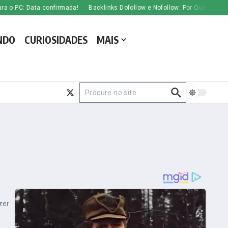
 PC: Data confirmada!
Backlinks Dofollow e Nofollow: Por Que São Cruciai
NDO
CURIOSIDADES
MAIS
Procurar por:
zer