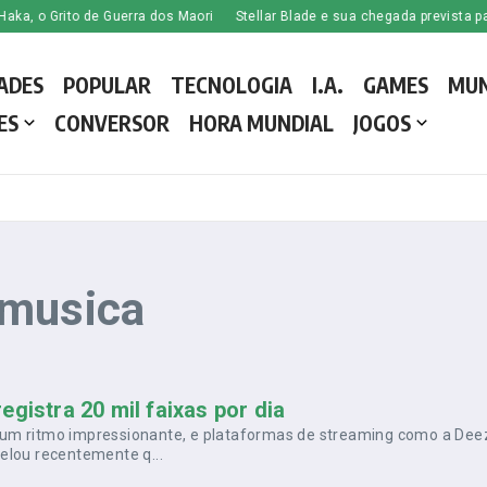
 o Grito de Guerra dos Maori
Stellar Blade e sua chegada prevista para o
ADES
POPULAR
TECNOLOGIA
I.A.
GAMES
MU
ES
CONVERSOR
HORA MUNDIAL
JOGOS
 musica
gistra 20 mil faixas por dia
 um ritmo impressionante, e plataformas de streaming como a Dee
elou recentemente q...