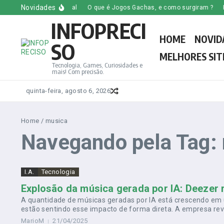
Ir para o conteúdo
Novidades
nteligência Artificial
O que é Jogos Gachas, e como surgiram ?
Haka,
INFOPRECI
HOME
NOVID
SO
MELHORES SIT
Tecnologia, Games, Curiosidades e
mais! Com precisão.
quinta-feira, agosto 6, 2026
Home
/
musica
Navegando pela Tag:
I.A.
Tecnologia
Explosão da música gerada por IA: Deezer re
A quantidade de músicas geradas por IA está crescendo em
estão sentindo esse impacto de forma direta. A empresa rev
MarioM
21/04/2025