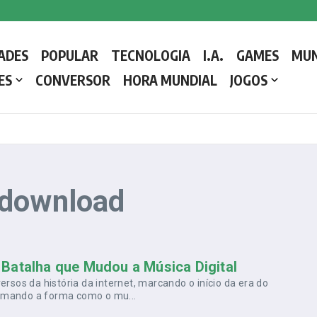
 a Liderar a Igreja Católica
ADES
POPULAR
TECNOLOGIA
I.A.
GAMES
MU
etalhes e como o Conclave decide o próximo líder da Igreja Católica
ES
CONVERSOR
HORA MUNDIAL
JOGOS
 download
Batalha que Mudou a Música Digital
rsos da história da internet, marcando o início da era do
ormando a forma como o mu...