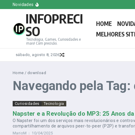
Ir para o conteúdo
Melhores Sites e Blogs de Games em Inglês
Novidades
Conheça o Novo Papa Leão XIV, o Primeiro Americano
INFOPRECI
Melhores Sites e Blogs de Games do Brasil
Melhores sites e Blogs de Tecnologia em Espanhol
HOME
NOVID
Saiba tudo sobre a votação do novo Papa: Regras, d
SO
MELHORES SIT
Tecnologia, Games, Curiosidades e
mais! Com precisão.
sábado, agosto 8, 2026
Home
/
download
Navegando pela Tag:
Curiosidades
Tecnologia
Napster e a Revolução do MP3: 25 Anos da 
O Napster foi um dos serviços mais revolucionários e controve
compartilhamento de arquivos peer-to-peer (P2P) e transf
MarioM
10/04/2025