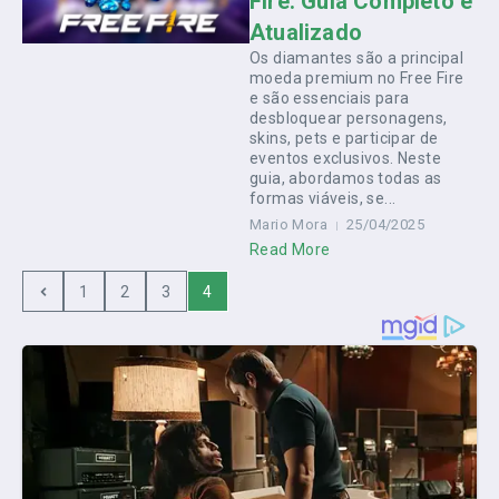
Fire: Guia Completo e
Atualizado
Os diamantes são a principal
moeda premium no Free Fire
e são essenciais para
desbloquear personagens,
skins, pets e participar de
eventos exclusivos. Neste
guia, abordamos todas as
formas viáveis, se...
Mario Mora
25/04/2025
Read More
1
2
3
4