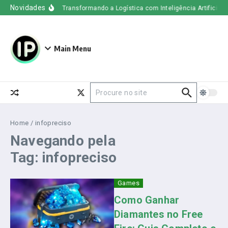
Ir para o conteúdo
Novidades
Uber Freight – Transformando a Logística com Inteligência Artificial
Main Menu
Procurar por:
Home
/
infopreciso
Navegando pela
Tag: infopreciso
Games
Como Ganhar
Diamantes no Free