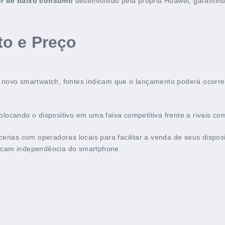
r de baixo consumo
desenvolvido pela própria Huawei, garantin
to e Preço
 novo smartwatch, fontes indicam que o lançamento poderá ocorr
colocando o dispositivo em uma faixa competitiva frente a rivais c
erias com operadoras locais para facilitar a venda de seus dispos
scam independência do smartphone.