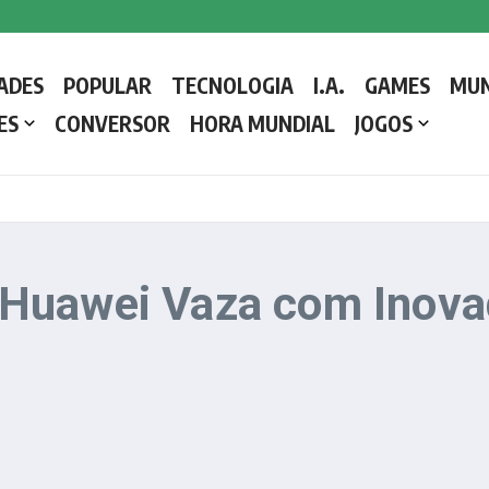
 a Liderar a Igreja Católica
ADES
POPULAR
TECNOLOGIA
I.A.
GAMES
MU
etalhes e como o Conclave decide o próximo líder da Igreja Católica
ES
CONVERSOR
HORA MUNDIAL
JOGOS
Huawei Vaza com Inovad