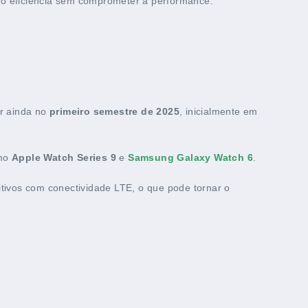
do eficiência sem comprometer a performance.
er ainda no
primeiro semestre de 2025
, inicialmente em
omo
Apple Watch Series 9
e
Samsung Galaxy Watch 6
.
itivos com conectividade LTE, o que pode tornar o