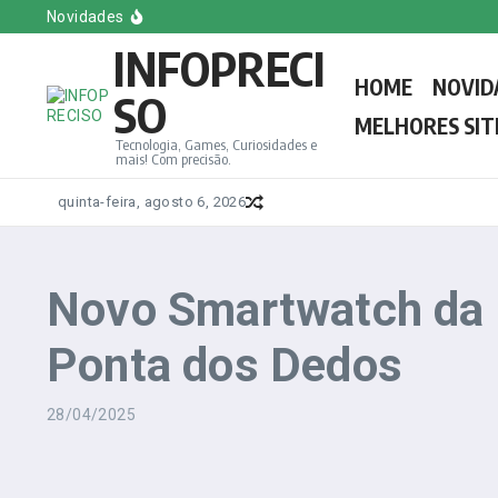
Ir para o conteúdo
Melhores Sites e Blogs de Games em Inglês
Novidades
Conheça o Novo Papa Leão XIV, o Primeiro Americano
INFOPRECI
Melhores Sites e Blogs de Games do Brasil
Melhores sites e Blogs de Tecnologia em Espanhol
HOME
NOVID
Saiba tudo sobre a votação do novo Papa: Regras, d
SO
MELHORES SIT
Tecnologia, Games, Curiosidades e
mais! Com precisão.
quinta-feira, agosto 6, 2026
Novo Smartwatch da 
Ponta dos Dedos
28/04/2025