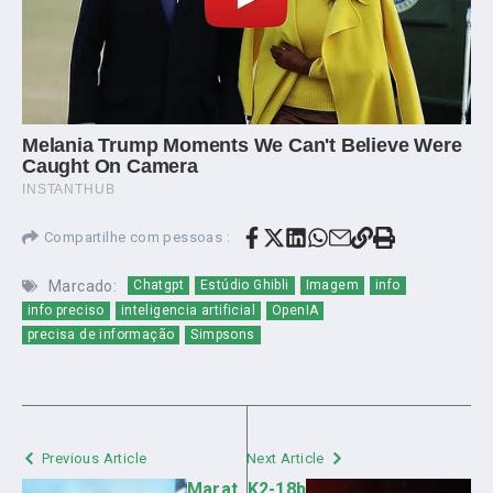
Compartilhe com pessoas :
Marcado:
Chatgpt
Estúdio Ghibli
Imagem
info
info preciso
inteligencia artificial
OpenIA
precisa de informação
Simpsons
Previous Article
Next Article
Marat
K2-18b