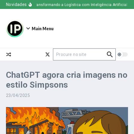
Ir para o conteúdo
Novidades
Uber Freight – Transformando a Logística com Inteligência Artificial
O q
Main Menu
Procurar por:
ChatGPT agora cria imagens no
estilo Simpsons
23/04/2025