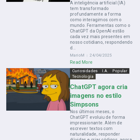
A inteligência artificial (IA)
tem transformado
profundamente a forma
como interagimos com o
mundo. Ferramentas como o
ChatGPT da OpenAI estão
cada vez mais presentes em
nosso cotidiano, respondendo
d...
MarioM
24/04/2025
Read More
Curiosidades
I.A.
Popular
Tecnologia
ChatGPT agora cria
imagens no estilo
Simpsons
Nos últimos meses, o
ChatGPT evoluiu de forma
impressionante. Além de
escrever textos com
naturalidade, responder
dúvidas e criar códigos, agora