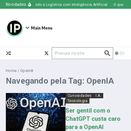
Ir para o conteúdo
Novidades
eight – Transformando a Logística com Inteligência Artificial
O que é Jog
Main Menu
Procurar por:
Home
/
OpenIA
Navegando pela Tag: OpenIA
Curiosidades
I.A.
Tecnologia
Ser gentil com o
ChatGPT custa caro
para a OpenAI