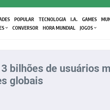
 a Liderar a Igreja Católica
ADES
POPULAR
TECNOLOGIA
I.A.
GAMES
MU
etalhes e como o Conclave decide o próximo líder da Igreja Católica
ES
CONVERSOR
HORA MUNDIAL
JOGOS
3 bilhões de usuários 
es globais