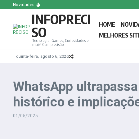
Ir para o conteúdo
Melhores Sites e Blogs de Games em Inglês
Novidades
Conheça o Novo Papa Leão XIV, o Primeiro Americano
INFOPRECI
Melhores Sites e Blogs de Games do Brasil
Melhores sites e Blogs de Tecnologia em Espanhol
HOME
NOVID
Saiba tudo sobre a votação do novo Papa: Regras, d
SO
MELHORES SIT
Tecnologia, Games, Curiosidades e
mais! Com precisão.
quinta-feira, agosto 6, 2026
WhatsApp ultrapassa 
histórico e implicaçõ
01/05/2025