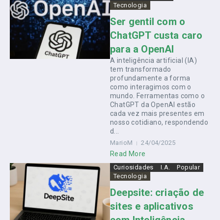
Tecnologia
Ser gentil com o
ChatGPT custa caro
para a OpenAI
A inteligência artificial (IA)
tem transformado
profundamente a forma
como interagimos com o
mundo. Ferramentas como o
ChatGPT da OpenAI estão
cada vez mais presentes em
nosso cotidiano, respondendo
d...
MarioM
24/04/2025
Read More
Curiosidades
I.A.
Popular
Tecnologia
Deepsite: criação de
sites e aplicativos
com Inteligência