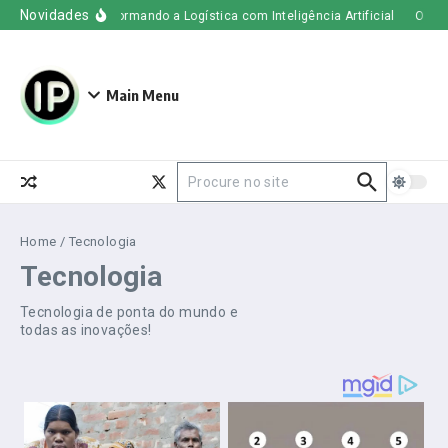
Ir para o conteúdo
Novidades
er Freight – Transformando a Logística com Inteligência Artificial
O que 
Main Menu
Procurar por:
Home
/
Tecnologia
Tecnologia
Tecnologia de ponta do mundo e
todas as inovações!