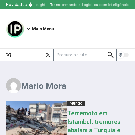
Ir para o conteúdo
Novidades
Uber Freight – Transformando a Logística com Inteligência Arti
Main Menu
Procurar por:
Mario Mora
Mundo
Terremoto em
Istambul: tremores
abalam a Turquia e