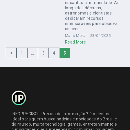
encantou a humanidade. Ao
longo das décadas,
astrônomos e cientistas
dedicaram recursos
imensuráveis para observar
os céus ...
Mario Mora
23/04/2025
Read More
1
...
3
4
5
INFOPRECISO - Precisa de informação ? é o destino
ideal para quem busca notícias e novidades do Brasil e
do mundo, muita tecnologia, games, entretenimento e
curiosidades que surpreendem. Com uma linguagem