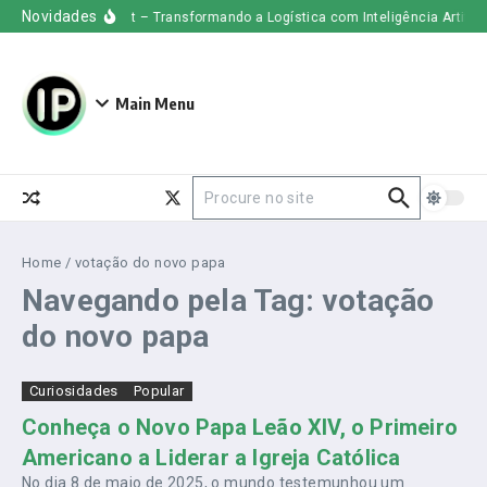
Ir para o conteúdo
Novidades
Uber Freight – Transformando a Logística com Inteligência Artificial
Main Menu
Procurar por:
Home
/
votação do novo papa
Navegando pela Tag: votação
do novo papa
Curiosidades
Popular
Conheça o Novo Papa Leão XIV, o Primeiro
Americano a Liderar a Igreja Católica
No dia 8 de maio de 2025, o mundo testemunhou um