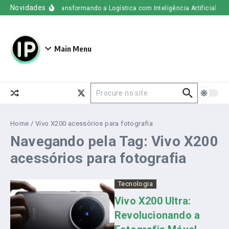
Ir para o conteúdo
Novidades
Uber Freight – Transformando a Logística com Inteligência Artificial
O 
Main Menu
Procurar por:
Home
/
Vivo X200 acessórios para fotografia
Navegando pela Tag: Vivo X200
acessórios para fotografia
Tecnologia
Vivo X200 Ultra:
Revolucionando a