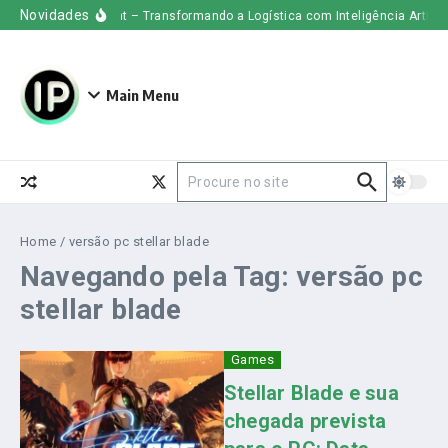
Ir para o conteúdo
Novidades
Uber Freight – Transformando a Logística com Inteligência Artificia
Main Menu
Procurar por:
Home
/
versão pc stellar blade
Navegando pela Tag: versão pc
stellar blade
Games
Stellar Blade e sua
chegada prevista