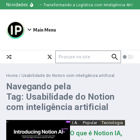
Ir para o conteúdo
Novidades
Uber Freight – Transformando a Logística com Inteligência Artificial
Main Menu
Procurar por:
Home
/
Usabilidade do Notion com inteligência artificial
Navegando pela
Tag: Usabilidade do Notion
com inteligência artificial
I.A.
Popular
Tecnologia
O que é Notion IA,