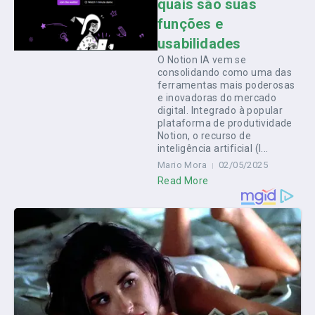
quais são suas
funções e
usabilidades
O Notion IA vem se
consolidando como uma das
ferramentas mais poderosas
e inovadoras do mercado
digital. Integrado à popular
plataforma de produtividade
Notion, o recurso de
inteligência artificial (I...
Mario Mora
02/05/2025
Read More