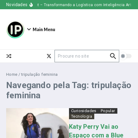
Ir para o conteúdo
Novidades
Uber Freight – Transformando a Logística com Inteligência Artificia
Main Menu
Procurar por:
Home
/
tripulação feminina
Navegando pela Tag: tripulação
feminina
Curiosidades
Popular
Tecnologia
Katy Perry Vai ao
Espaço com a Blue