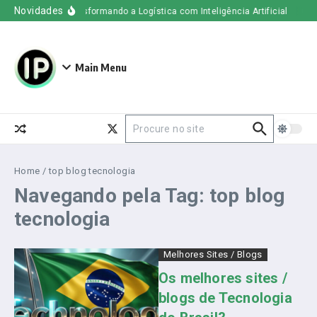
Ir para o conteúdo
Novidades
Uber Freight – Transformando a Logística com Inteligência Artificial
O qu
Main Menu
Procurar por:
Home
/
top blog tecnologia
Navegando pela Tag: top blog
tecnologia
Melhores Sites / Blogs
Os melhores sites /
blogs de Tecnologia