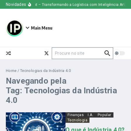
Ir para o conteúdo
Novidades
Uber Freight – Transformando a Logística com Inteligência Artificia
Main Menu
Procurar por:
Home
/
Tecnologias da Indústria 4.0
Navegando pela
Tag: Tecnologias da Indústria
4.0
Finanças
I.A.
Popular
Tecnologia
O que é Indústria 4.0?