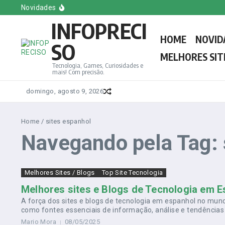
Ir para o conteúdo
Melhores Sites e Blogs de Games em Inglês
Novidades
Conheça o Novo Papa Leão XIV, o Primeiro Americano
INFOPRECI
Melhores Sites e Blogs de Games do Brasil
Melhores sites e Blogs de Tecnologia em Espanhol
HOME
NOVID
Saiba tudo sobre a votação do novo Papa: Regras, d
SO
MELHORES SIT
Tecnologia, Games, Curiosidades e
mais! Com precisão.
domingo, agosto 9, 2026
Home
/
sites espanhol
Navegando pela Tag: 
Melhores Sites / Blogs
Top Site Tecnologia
Melhores sites e Blogs de Tecnologia em E
A força dos sites e blogs de tecnologia em espanhol no mund
como fontes essenciais de informação, análise e tendências 
Mario Mora
08/05/2025