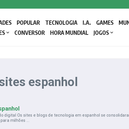
 a Liderar a Igreja Católica
ADES
POPULAR
TECNOLOGIA
I.A.
GAMES
MU
etalhes e como o Conclave decide o próximo líder da Igreja Católica
ES
CONVERSOR
HORA MUNDIAL
JOGOS
sites espanhol
spanhol
o digital Os sites e blogs de tecnologia em espanhol se consolidar
para milhões ...