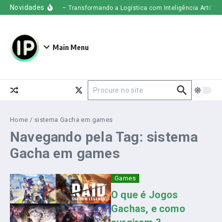
Ir para o conteúdo
Novidades
Uber Freight – Transformando a Logística com Inteligência Artificial
Main Menu
Procurar por:
Home
/
sistema Gacha em games
Navegando pela Tag: sistema
Gacha em games
Games
O que é Jogos
Gachas, e como