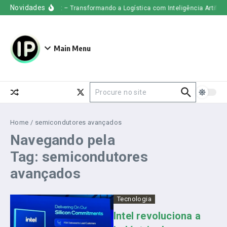
Ir para o conteúdo
Novidades
Uber Freight – Transformando a Logística com Inteligência Artificial
Main Menu
Procurar por:
Home
/
semicondutores avançados
Navegando pela
Tag: semicondutores
avançados
Tecnologia
Intel revoluciona a