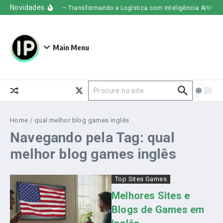
Ir para o conteúdo
Novidades
Uber Freight – Transformando a Logística com Inteligência Artificial
Main Menu
Procurar por:
Home
/
qual melhor blog games inglês
Navegando pela Tag: qual
melhor blog games inglês
Top Sites Games
Melhores Sites e
Blogs de Games em