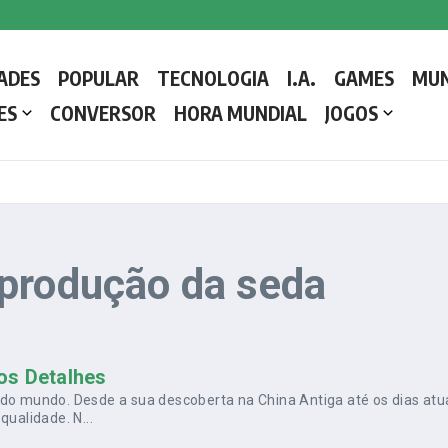
 a Liderar a Igreja Católica
ADES
POPULAR
TECNOLOGIA
I.A.
GAMES
MU
etalhes e como o Conclave decide o próximo líder da Igreja Católica
ES
CONVERSOR
HORA MUNDIAL
JOGOS
 produção da seda
os Detalhes
do mundo. Desde a sua descoberta na China Antiga até os dias atua
ualidade. N...