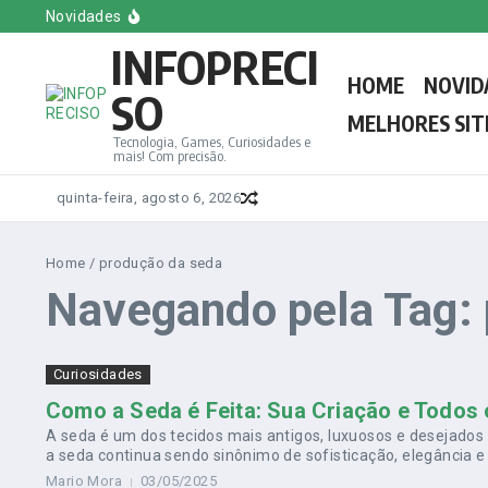
Ir para o conteúdo
Melhores Sites e Blogs de Games em Inglês
Novidades
Conheça o Novo Papa Leão XIV, o Primeiro Americano
INFOPRECI
Melhores Sites e Blogs de Games do Brasil
Melhores sites e Blogs de Tecnologia em Espanhol
HOME
NOVID
Saiba tudo sobre a votação do novo Papa: Regras, d
SO
MELHORES SIT
Tecnologia, Games, Curiosidades e
mais! Com precisão.
quinta-feira, agosto 6, 2026
Home
/
produção da seda
Navegando pela Tag:
Curiosidades
Como a Seda é Feita: Sua Criação e Todos 
A seda é um dos tecidos mais antigos, luxuosos e desejados 
a seda continua sendo sinônimo de sofisticação, elegância e q
Mario Mora
03/05/2025