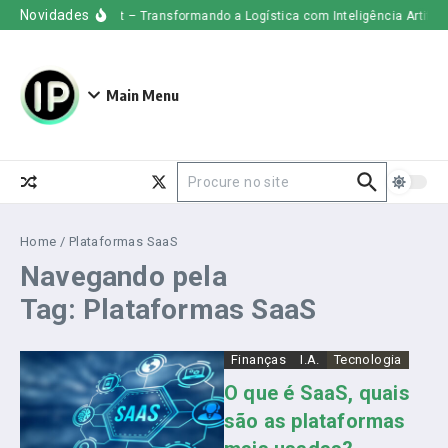
Ir para o conteúdo
Novidades
Uber Freight – Transformando a Logística com Inteligência Artificial
Main Menu
Procurar por:
Home
/
Plataformas SaaS
Navegando pela
Tag: Plataformas SaaS
Finanças
I.A.
Tecnologia
O que é SaaS, quais
são as plataformas