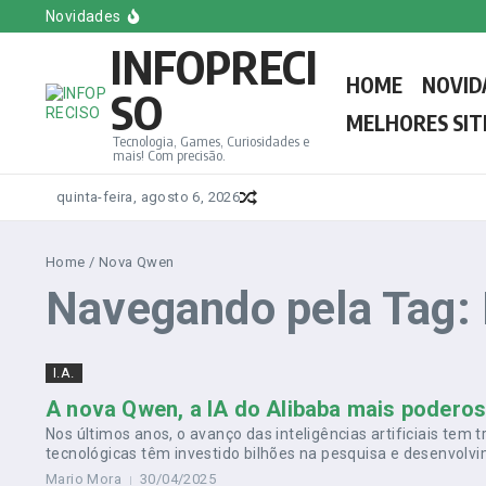
Ir para o conteúdo
Melhores Sites e Blogs de Games em Inglês
Novidades
Conheça o Novo Papa Leão XIV, o Primeiro Americano
INFOPRECI
Melhores Sites e Blogs de Games do Brasil
Melhores sites e Blogs de Tecnologia em Espanhol
HOME
NOVID
Saiba tudo sobre a votação do novo Papa: Regras, d
SO
MELHORES SIT
Tecnologia, Games, Curiosidades e
mais! Com precisão.
quinta-feira, agosto 6, 2026
Home
/
Nova Qwen
Navegando pela Tag:
I.A.
A nova Qwen, a IA do Alibaba mais podero
Nos últimos anos, o avanço das inteligências artificiais te
tecnológicas têm investido bilhões na pesquisa e desenvolv
Mario Mora
30/04/2025