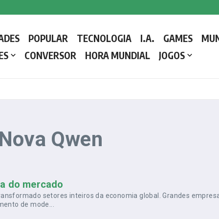
 a Liderar a Igreja Católica
ADES
POPULAR
TECNOLOGIA
I.A.
GAMES
MU
etalhes e como o Conclave decide o próximo líder da Igreja Católica
ES
CONVERSOR
HORA MUNDIAL
JOGOS
 Nova Qwen
sa do mercado
m transformado setores inteiros da economia global. Grandes empres
imento de mode...