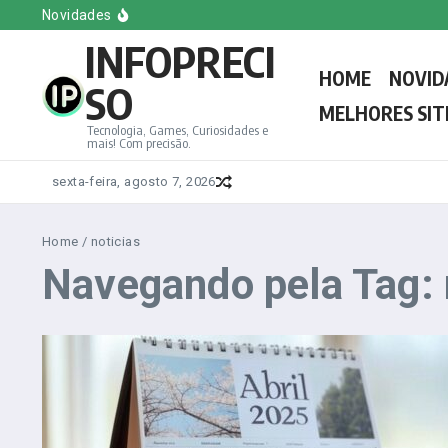
Ir para o conteúdo
Melhores Sites e Blogs de Games em Inglês
Novidades
Conheça o Novo Papa Leão XIV, o Primeiro Americano
INFOPRECI
Melhores Sites e Blogs de Games do Brasil
Melhores sites e Blogs de Tecnologia em Espanhol
HOME
NOVID
Saiba tudo sobre a votação do novo Papa: Regras, d
SO
MELHORES SIT
Tecnologia, Games, Curiosidades e
mais! Com precisão.
sexta-feira, agosto 7, 2026
Home
/
noticias
Navegando pela Tag: 