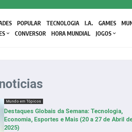
 a Liderar a Igreja Católica
ADES
POPULAR
TECNOLOGIA
I.A.
GAMES
MU
etalhes e como o Conclave decide o próximo líder da Igreja Católica
ES
CONVERSOR
HORA MUNDIAL
JOGOS
noticias
Mundo em Tópicos
Destaques Globais da Semana: Tecnologia,
Economia, Esportes e Mais (20 a 27 de Abril d
2025)