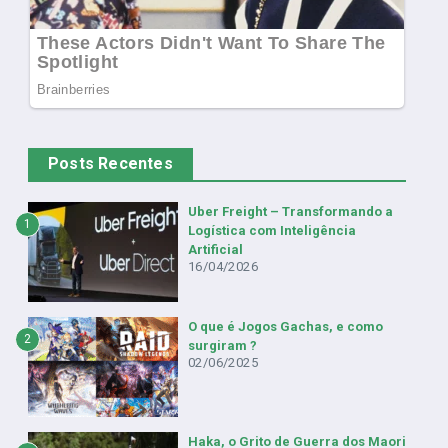
Posts Recentes
Uber Freight – Transformando a
1
Logística com Inteligência
Artificial
16/04/2026
O que é Jogos Gachas, e como
2
surgiram ?
02/06/2025
Haka, o Grito de Guerra dos Maori