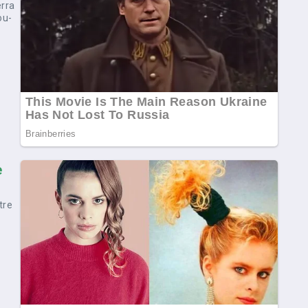
erra
ou-
e
tre