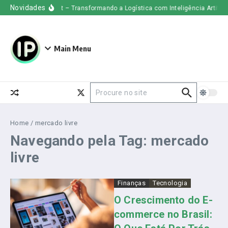
Ir para o conteúdo
Novidades
Uber Freight – Transformando a Logística com Inteligência Artificial
Main Menu
Procurar por:
Home
/
mercado livre
Navegando pela Tag: mercado
livre
Finanças
Tecnologia
O Crescimento do E-
commerce no Brasil: