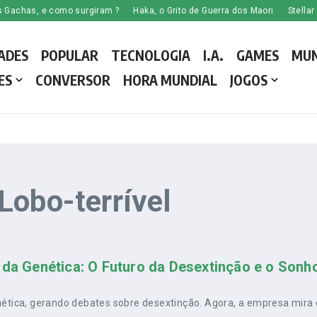
as, e como surgiram ?
Haka, o Grito de Guerra dos Maori
Stellar Blade
ADES
POPULAR
TECNOLOGIA
I.A.
GAMES
MU
ES
CONVERSOR
HORA MUNDIAL
JOGOS
Lobo-terrível
 da Genética: O Futuro da Desextinção e o Sonh
enética, gerando debates sobre desextinção. Agora, a empresa mira 
..