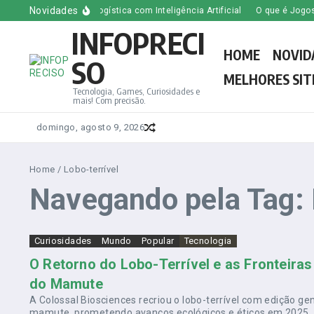
Ir para o conteúdo
Novidades
ransformando a Logística com Inteligência Artificial
O que é Jogos Gach
INFOPRECI
HOME
NOVID
SO
MELHORES SIT
Tecnologia, Games, Curiosidades e
mais! Com precisão.
domingo, agosto 9, 2026
Home
/
Lobo-terrível
Navegando pela Tag: 
Curiosidades
Mundo
Popular
Tecnologia
O Retorno do Lobo-Terrível e as Fronteiras
do Mamute
A Colossal Biosciences recriou o lobo-terrível com edição g
mamute, prometendo avanços ecológicos e éticos em 2025. .