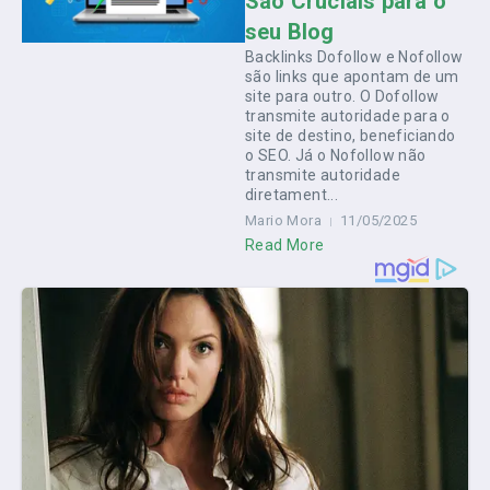
São Cruciais para o
seu Blog
Backlinks Dofollow e Nofollow
são links que apontam de um
site para outro. O Dofollow
transmite autoridade para o
site de destino, beneficiando
o SEO. Já o Nofollow não
transmite autoridade
diretament...
Mario Mora
11/05/2025
Read More