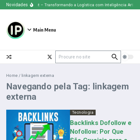
Ir para o conteúdo
Novidades
Uber Freight – Transformando a Logística com Inteligência Artificial
Main Menu
Procurar por:
Home
/
linkagem externa
Navegando pela Tag: linkagem
externa
Tecnologia
Backlinks Dofollow e
Nofollow: Por Que