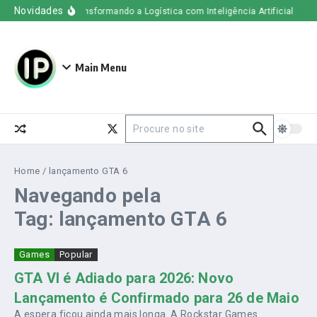
Ir para o conteúdo
Novidades
Uber Freight – Transformando a Logística com Inteligência Artificial
O q
Main Menu
Procurar por:
Home
/
lançamento GTA 6
Navegando pela
Tag: lançamento GTA 6
Games
Popular
GTA VI é Adiado para 2026: Novo
Lançamento é Confirmado para 26 de Maio
A espera ficou ainda mais longa. A Rockstar Games