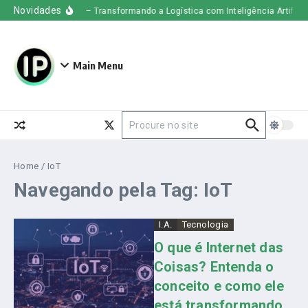
Ir para o conteúdo
Novidades
Uber Freight – Transformando a Logística com Inteligência Artificial
Main Menu
Procurar por:
Home
/
IoT
Navegando pela Tag: IoT
I.A.
Tecnologia
O que é Internet das
Coisas? Entenda o
conceito e como ele
está transformando