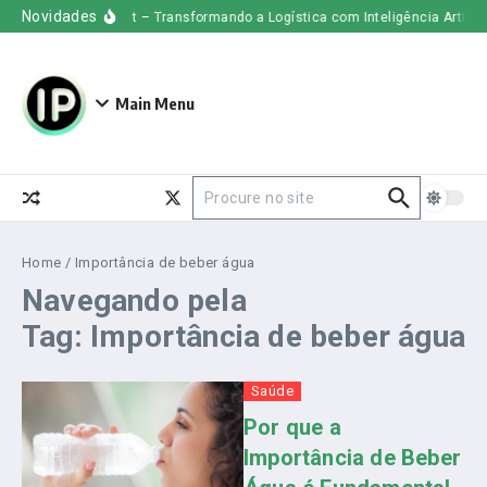
Ir para o conteúdo
Novidades
Uber Freight – Transformando a Logística com Inteligência Artificial
Main Menu
Procurar por:
Home
/
Importância de beber água
Navegando pela
Tag: Importância de beber água
Saúde
Por que a
Importância de Beber