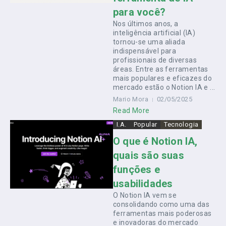
para você?
Nos últimos anos, a
inteligência artificial (IA)
tornou-se uma aliada
indispensável para
profissionais de diversas
áreas. Entre as ferramentas
mais populares e eficazes do
mercado estão o Notion IA e ...
Mario Mora
02/05/2025
Read More
I.A.
Popular
Tecnologia
O que é Notion IA,
quais são suas
funções e
usabilidades
O Notion IA vem se
consolidando como uma das
ferramentas mais poderosas
e inovadoras do mercado