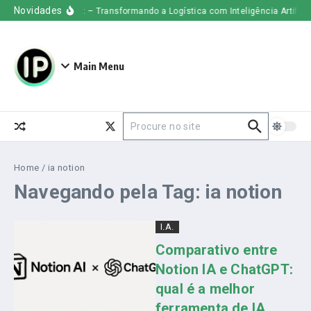
Ir para o conteúdo
Novidades
Uber Freight – Transformando a Logística com Inteligência Artificial
Main Menu
Procurar por:
Home
/
ia notion
Navegando pela Tag: ia notion
I.A.
Comparativo entre
Notion IA e ChatGPT:
qual é a melhor
ferramenta de IA