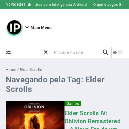
Ir para o conteúdo
Novidades
nsformando a Logística com Inteligência Artificial
O que é Jogos Gachas
Main Menu
Procurar por:
Home
/
Elder Scrolls
Navegando pela Tag: Elder
Scrolls
Games
Elder Scrolls IV:
Oblivion Remastered