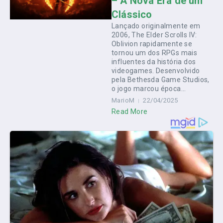
– A Nova Era de um
Clássico
Lançado originalmente em
2006, The Elder Scrolls IV:
Oblivion rapidamente se
tornou um dos RPGs mais
influentes da história dos
videogames. Desenvolvido
pela Bethesda Game Studios,
o jogo marcou época...
MarioM
22/04/2025
Read More