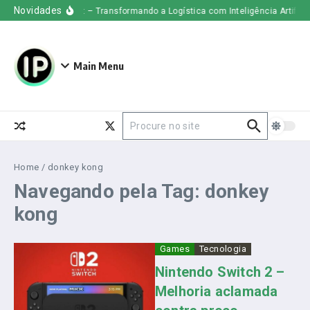
Ir para o conteúdo
Novidades
Uber Freight – Transformando a Logística com Inteligência Artificial
Main Menu
Procurar por:
Home
/
donkey kong
Navegando pela Tag: donkey
kong
Games
Tecnologia
Nintendo Switch 2 –
Melhoria aclamada