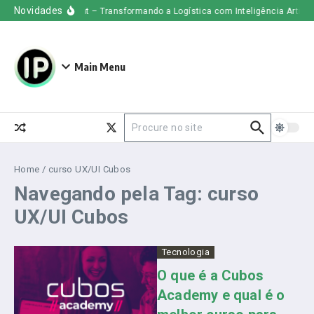
Ir para o conteúdo
Novidades
Uber Freight – Transformando a Logística com Inteligência Artificia
Main Menu
Procurar por:
Home
/
curso UX/UI Cubos
Navegando pela Tag: curso
UX/UI Cubos
Tecnologia
O que é a Cubos
Academy e qual é o