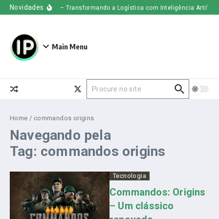
Ir para o conteúdo
Novidades
Uber Freight – Transformando a Logística com Inteligência Artificial
Main Menu
Procurar por:
Home
/
commandos origins
Navegando pela
Tag: commandos origins
Tecnologia
Commandos: Origins
– Um clássico