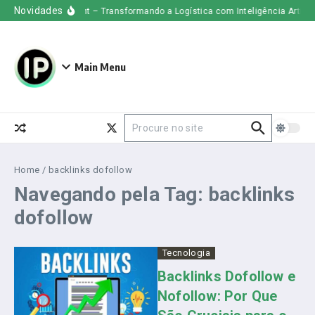
Ir para o conteúdo
Novidades
Uber Freight – Transformando a Logística com Inteligência Artificia
Main Menu
Procurar por:
Home
/
backlinks dofollow
Navegando pela Tag: backlinks
dofollow
Tecnologia
Backlinks Dofollow e
Nofollow: Por Que