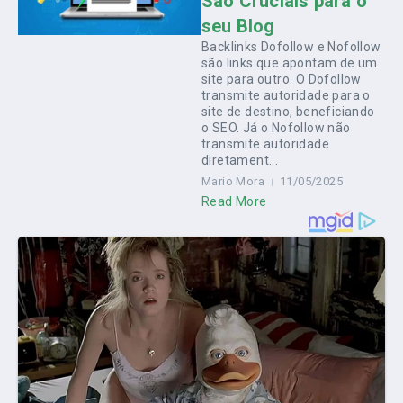
São Cruciais para o
seu Blog
Backlinks Dofollow e Nofollow
são links que apontam de um
site para outro. O Dofollow
transmite autoridade para o
site de destino, beneficiando
o SEO. Já o Nofollow não
transmite autoridade
diretament...
Mario Mora
11/05/2025
Read More