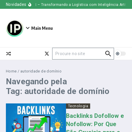
Ir para o conteúdo
Novidades
Uber Freight – Transformando a Logística com Inteligência Artificial
Main Menu
Procurar por:
Home
/
autoridade de domínio
Navegando pela
Tag: autoridade de domínio
Tecnologia
Backlinks Dofollow e
Nofollow: Por Que